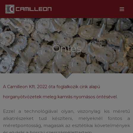
Skip
to
content
Öntés
A Camilleon Kft. 2022 óta foglalkozik cink alapú
horganyötvözetek meleg kamrás nyomásos öntésével.
Ezzel a technológiával olyan, viszonylag kis méretű
alkatrészeket tud készíteni, melyeknél fontos a
méretpontosság, magasak az esztétikai követelmények
és elvárás a hosszú szerszámélettartam.