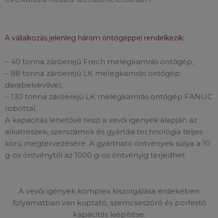
A vállalkozás jelenleg három öntőgéppel rendelkezik:
– 40 tonna záróerejű Frech melegkamrás öntőgép,
– 88 tonna záróerejű LK melegkamrás öntőgép
darabelvevővel,
– 130 tonna záróerejű LK melegkamrás öntőgép FANUC
robottal.
A kapacitás lehetővé teszi a vevői igények alapján az
alkatrészek, szerszámok és gyártási technológia teljes
körű megtervezésére. A gyártható öntvények súlya a 10
g-os öntvénytől az 1000 g-os öntvényig terjedhet.
A vevői igények komplex kiszolgálása érdekében
folyamatban van koptató, szemcseszóró és porfestő
kapacitás kiépítése.